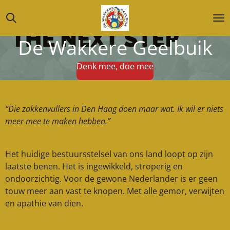
Ga
direct
naar
De Wakkere Geelbuik
de
hoofdinhoud
Denk mee, doe mee
“Die zakkenvullers in Den Haag doen maar wat. Ik wil er niets
meer mee te maken hebben.”
Het huidige bestuursstelsel van ons land loopt op zijn
laatste benen. Het is ingewikkeld, stroperig en
ondoorzichtig. Voor de gewone Nederlander is er geen
touw meer aan vast te knopen. Met alle gemor, verwijten
en apathie van dien.